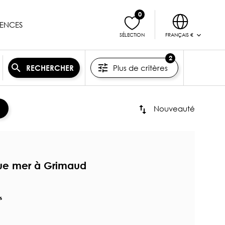
0
ENCES
FRANÇAIS €
SÉLECTION
2
Plus de critères
RECHERCHER
Nouveauté
vue mer à Grimaud
s