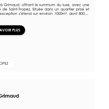
 à Grimaud, offrant le summum du luxe, avec une
 de Saint-Tropez. Située dans un quartier prisé et
'exception s'étend sur environ 1000m², dont 800m²
ère grâce à son exposition plein sud, elle dispose
gants, ouverts sur des terrasses optimisant la vue
e 6 suites spacieuses et d'un appartement
SAVOIR PLUS
faitement aménagée dans un style raffiné. Les
haute qualité, allant d'une hélisurface à un salon
lier >>
ROPEZ
 Grimaud