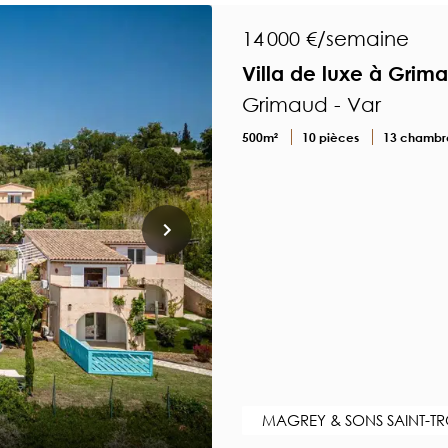
14 000 €/semaine
Villa de luxe à Grim
Grimaud - Var
500m²
10 pièces
13 chambr
MAGREY & SONS SAINT-T