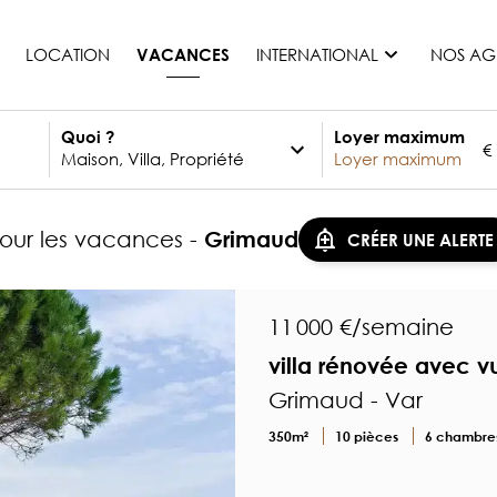
LOCATION
INTERNATIONAL
NOS AG
VACANCES
Quoi ?
Loyer maximum
€
France
Maurice
Monaco
 pour les vacances -
Grimaud
CRÉER UNE ALERTE
Maroc
Espagne
Etats-unis
11 000 €/semaine
Suisse
villa rénovée avec 
Tous les pays
Grimaud - Var
350m²
10 pièces
6 chambre