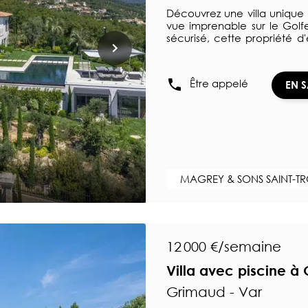
Découvrez une villa unique
vue imprenable sur le Golfe
sécurisé, cette propriété d
habitables. Baignée de lumi
de grands espaces de vie élé
sur la mer. Composée d
Être appelé
EN 
indépendant, elle est par
équipements sont de la plus 
[…] Découvrir le bien immobi
MAGREY & SONS SAINT-T
12 000 €/semaine
Villa avec piscine à
Grimaud - Var