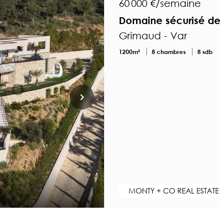
60 000 €/semaine
Domaine sécurisé de
Grimaud - Var
1200m²
8 chambres
8 sdb
MONTY + CO REAL ESTATE