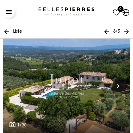
0
Liste
/5
3
1/30