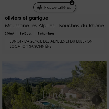
6 000 €/semaine
2
Plus de critères
Maison de prestige à Mouriès, entre
oliviers et garrigue
Maussane-les-Alpilles - Bouches-du-Rhône
240m²
8 pièces
5 chambres
JUNOT - L'AGENCE DES ALPILLES ET DU LUBERON
LOCATION SAISONNIÈRE