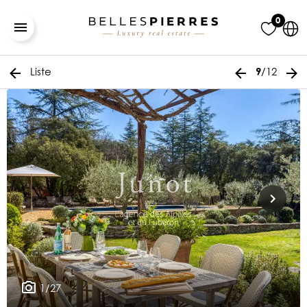
0
Liste
/12
9
1/27