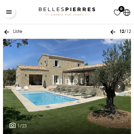
0
Liste
/12
12
1/23