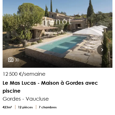
30
12 500 €/semaine
Le Mas Lucas - Maison à Gordes avec
piscine
Gordes - Vaucluse
4
423m²
12 pièces
7 chambres