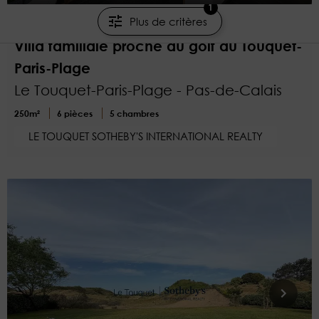
1
3 275 €/semaine
Plus de critères
Villa familiale proche du golf au Touquet-
Paris-Plage
Le Touquet-Paris-Plage - Pas-de-Calais
250m²
6 pièces
5 chambres
LE TOUQUET SOTHEBY'S INTERNATIONAL REALTY