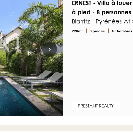
ERNEST - Villa à loue
à pied - 8 personnes
Biarritz - Pyrénées-At
220m²
8 pièces
4 chambres
PRESTANT REALTY