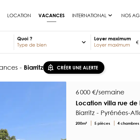
LOCATION
INTERNATIONAL
NOS AG
VACANCES
Quoi ?
Loyer maximum
€
France
Maurice
Monaco
cances -
Biarritz
CRÉER UNE ALERTE
Maroc
Espagne
Etats-unis
6 000 €/semaine
Suisse
Location villa rue de 
Tous les pays
Biarritz - Pyrénées-At
200m²
5 pièces
4 chambres