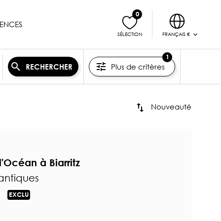
0
ENCES
FRANÇAIS €
SÉLECTION
1
Plus de critères
RECHERCHER
Nouveauté
l'Océan à Biarritz
lantiques
EXCLU