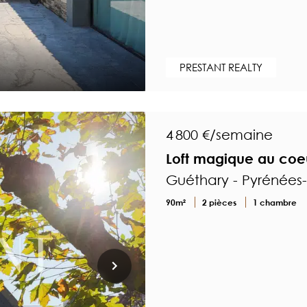
PRESTANT REALTY
4 800 €/semaine
Loft magique au coe
Guéthary - Pyrénées-
90m²
2 pièces
1 chambre