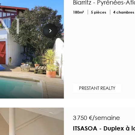
Biarritz - Pyrénées-At
180m²
5 pièces
4 chambres
PRESTANT REALTY
3 750 €/semaine
ITSASOA - Duplex à lou