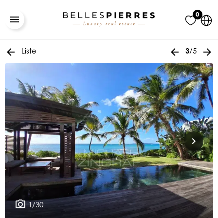
0
Liste
/5
3
1/30