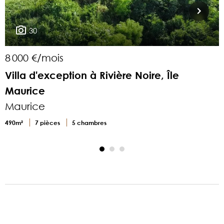
30
8 000 €/mois
6
Villa d'exception à Rivière Noire, Île
Maurice
Maurice
3
490m²
7 pièces
5 chambres