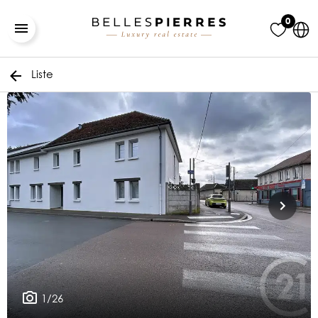
0
Liste
1/26