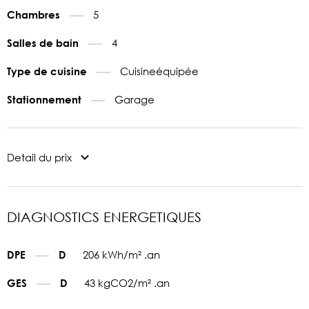
5
Chambres
4
Salles de bain
Cuisineéquipée
Type de cuisine
Garage
Stationnement
Detail du prix
DIAGNOSTICS ENERGETIQUES
206 kWh/m² .an
DPE
D
43 kgCO2/m² .an
GES
D