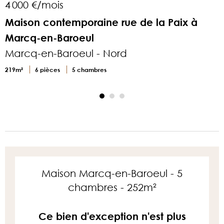
4 000 €/mois
4
Maison contemporaine rue de la Paix à
A
Marcq-en-Baroeul
Marcq-en-Baroeul - Nord
3
219m²
6 pièces
5 chambres
Maison Marcq-en-Baroeul - 5
chambres - 252m²
Ce bien d'exception n'est plus