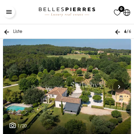
0
Liste
/6
6
1/20