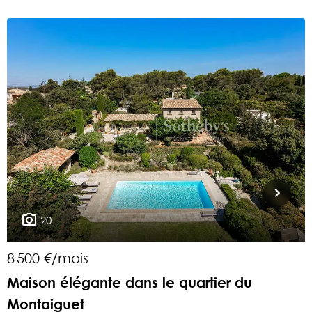
20
8 500 €/mois
1
Maison élégante dans le quartier du
Montaiguet