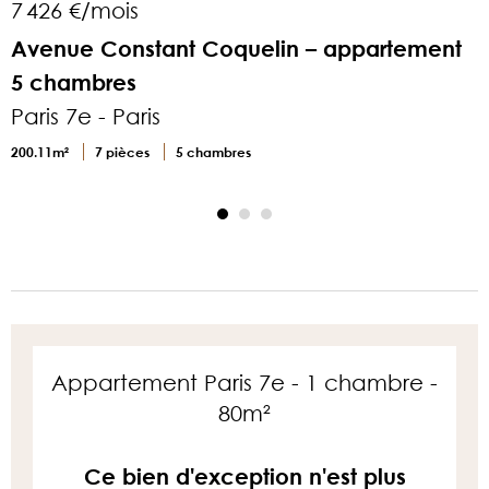
7 426 €/mois
1
Avenue Constant Coquelin – appartement
5 chambres
P
Paris 7e - Paris
1
200.11m²
7 pièces
5 chambres
Appartement Paris 7e - 1 chambre -
80m²
Ce bien d'exception n'est plus