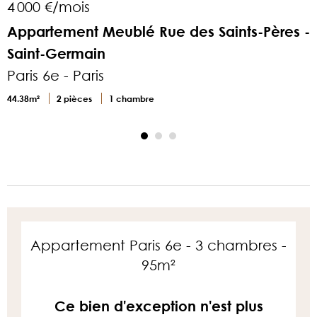
4 000 €/mois
1
Appartement Meublé Rue des Saints-Pères -
Saint-Germain
Paris 6e - Paris
P
44.38m²
2 pièces
1 chambre
1
Appartement Paris 6e - 3 chambres -
95m²
Ce bien d'exception n'est plus