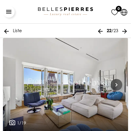
0
Liste
/23
22
1/19