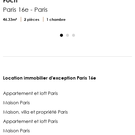
Foch
Paris 16e - Paris
P
46.33m²
2 pièces
1 chambre
1
Location immobilier d'exception Paris 16e
Appartement et loft Paris
Maison Paris
Maison, villa et propriété Paris
Appartement et loft Paris
Maison Paris