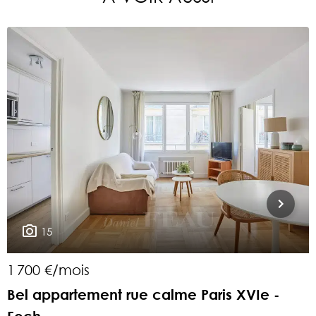
15
1 700 €/mois
4
Bel appartement rue calme Paris XVIe -