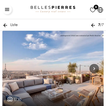
0
Liste
/7
7
1/30