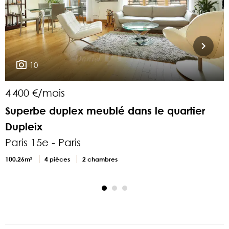
10
4 400 €/mois
3
Superbe duplex meublé dans le quartier
Dupleix
P
Paris 15e - Paris
P
100.26m²
4 pièces
2 chambres
8