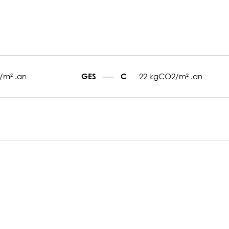
/m² .an
22 kgCO2/m² .an
GES
C