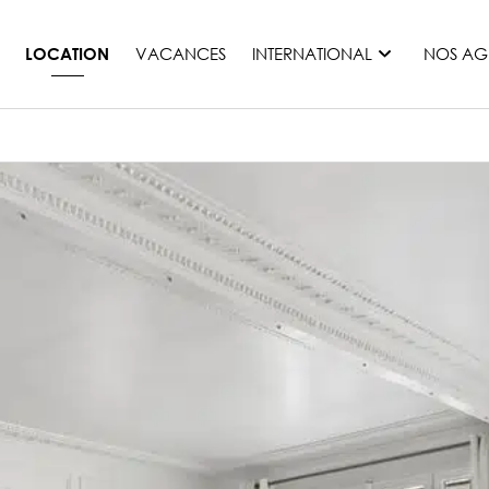
VACANCES
INTERNATIONAL
NOS AG
LOCATION
France
Maurice
Monaco
Maroc
Espagne
Etats-unis
Suisse
Tous les pays