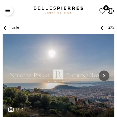
0
Liste
/2
2
1/12