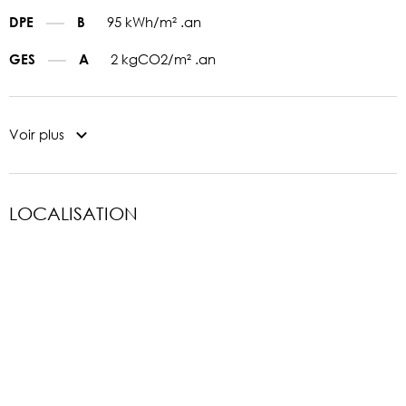
95 kWh/m² .an
DPE
B
2 kgCO2/m² .an
GES
A
Voir plus
LOCALISATION