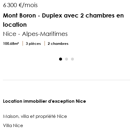
6 300 €/mois
1
Mont Boron - Duplex avec 2 chambres en
D
location
Nice - Alpes-Maritimes
1
100.68m²
3 pièces
2 chambres
Location immobilier d'exception Nice
Maison, villa et propriété Nice
Villa Nice