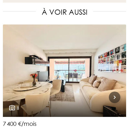
À VOIR AUSSI
8
7 400 €/mois
1