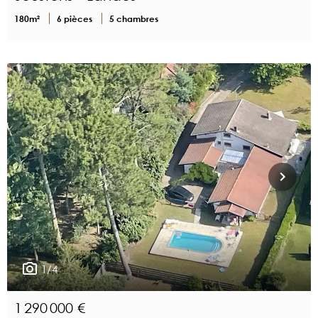
180m²
6 pièces
5 chambres
1/4
1 290 000 €