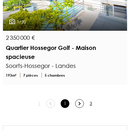
1/20
2 350 000 €
Quartier Hossegor Golf - Maison
spacieuse
Soorts-Hossegor - Landes
193m²
7 pièces
5 chambres
1
1
3