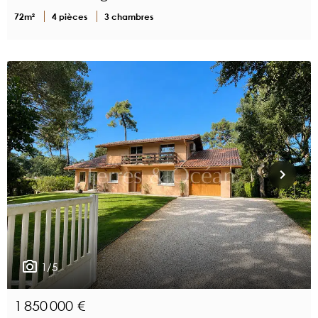
72m²
4 pièces
3 chambres
1/5
1 850 000 €