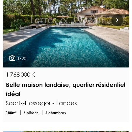
1/20
1 768 000 €
Belle maison landaise, quartier résidentiel
idéal
Soorts-Hossegor - Landes
180m²
6 pièces
4 chambres