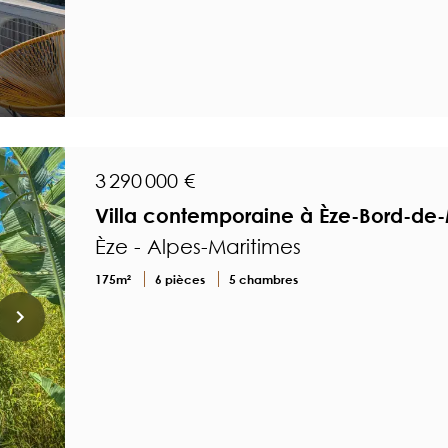
3 290 000 €
Villa contemporaine à Èze-Bord-de
Èze - Alpes-Maritimes
175m²
6 pièces
5 chambres