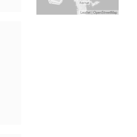
Leaflet
|
OpenStreetMap