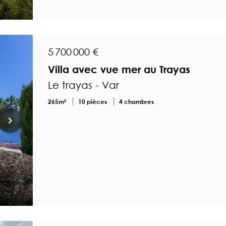
5 700 000 €
Villa avec vue mer au Trayas
Le trayas - Var
265m²
10 pièces
4 chambres