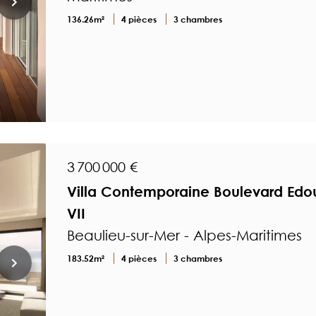
136.26m²
4 pièces
3 chambres
3 700 000 €
Villa Contemporaine Boulevard Edo
VII
Beaulieu-sur-Mer - Alpes-Maritimes
183.52m²
4 pièces
3 chambres