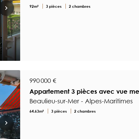
92m²
3 pièces
2 chambres
990 000 €
Appartement 3 pièces avec vue me
Beaulieu-sur-Mer - Alpes-Maritimes
64.63m²
3 pièces
2 chambres