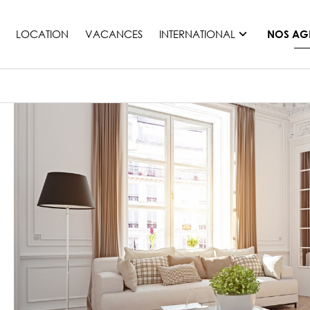
LOCATION
VACANCES
INTERNATIONAL
NOS AG
France
Maurice
Monaco
Maroc
Espagne
Etats-unis
Suisse
Tous les pays