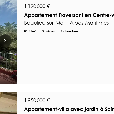
1 190 000 €
Appartement Traversant en Centre-vi
Beaulieu-sur-Mer - Alpes-Maritimes
89.51m²
3 pièces
2 chambres
1 950 000 €
Appartement-villa avec jardin à Sain