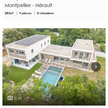
Montpellier - Hérault
283m²
9 pièces
8 chambres
1/29