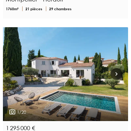
1760m²
21 pièces
29 chambres
1/20
1 295 000 €