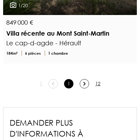
1/20
849 000 €
Villa récente au Mont Saint-Martin
Le cap-d-agde - Hérault
184m²
6 pièces
1 chambre
1
1
12
DEMANDER PLUS
D'INFORMATIONS À