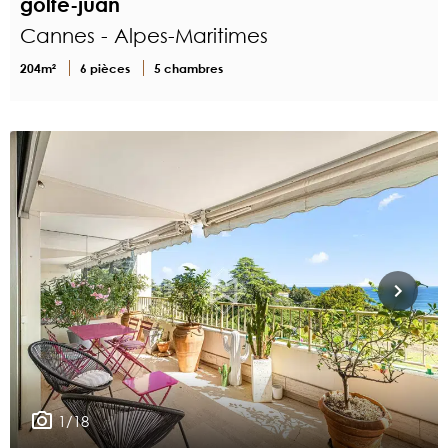
golfe-juan
Cannes - Alpes-Maritimes
204m²
6 pièces
5 chambres
1/18