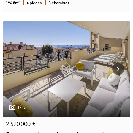
196.8m²
4 pièces
3 chambres
1/15
2 590 000 €