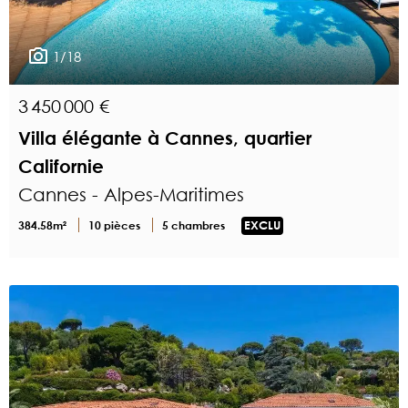
1/18
3 450 000 €
Villa élégante à Cannes, quartier
Californie
Cannes - Alpes-Maritimes
384.58m²
10 pièces
5 chambres
EXCLU