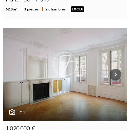
52.8m²
3 pièces
2 chambres
EXCLU
1/21
1 020 000 €