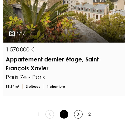
1/16
1 570 000 €
Appartement dernier étage, Saint-
François Xavier
Paris 7e - Paris
55.14m²
2 pièces
1 chambre
1
1
2