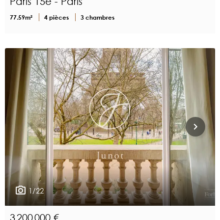
Paris 15e - Paris
77.59m²
4 pièces
3 chambres
1/22
3 200 000 €