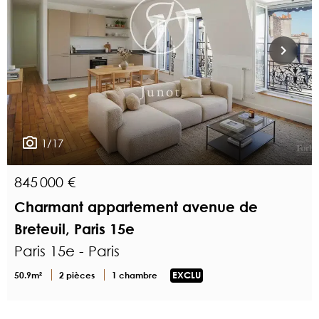
1/17
845 000 €
Charmant appartement avenue de
Breteuil, Paris 15e
Paris 15e - Paris
50.9m²
2 pièces
1 chambre
EXCLU